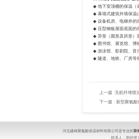
◆
地下室顶棚的保温（
◆
幕墙式建筑外墙保温
(
◆
设备机房、电梯井的
◆
压型钢板屋面底面的
◆
异形（圆形及拱形）
◆
图书馆、展览馆、博
◆
游泳馆、影剧院、音
◆
隧道、地铁、厂房等
上一篇 :
无机纤维喷
下一篇 :
新型聚氨酯
河北建峰聚氨酯保温材料有限公司是专业的
聚
联系人：郭经理