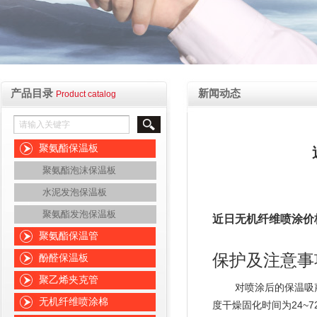
产品目录
新闻动态
Product catalog
聚氨酯保温板
聚氨酯泡沫保温板
水泥发泡保温板
聚氨酯发泡保温板
近日无机纤维喷涂价
聚氨酯保温管
保护及注意事
酚醛保温板
聚乙烯夹克管
对喷涂后的保温吸
无机纤维喷涂棉
24~7
度干燥固化时间为