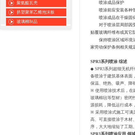
喷涂成品保护
聚氨酯瓦壳
喷涂前应安装各种管线
挤塑聚苯乙烯泡沫板
喷涂成品在干燥固化
玻璃棉制品
对于喷涂层局部因受到
贴覆玻璃纤维布或其它
保持喷涂区域环境清
家劳动保护条例相关规
SPR3
系列喷涂
综述
◆
SPR3
系列超细无机纤
备喷涂于建筑基体表面
保温、绝热、吸声、降
※
使用喷涂技术后，在
玻璃棉毡等型材）密闭
源损耗，降低运行成本
※
采用喷涂式施工可满
高、可直接喷涂于木材
序，大大地缩短了工期
SPR3
系列喷涂应用
领