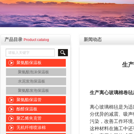
产品目录
新闻动态
Product catalog
聚氨酯保温板
生产
聚氨酯泡沫保温板
水泥发泡保温板
聚氨酯发泡保温板
生产离心玻璃棉卷毡
聚氨酯保温管
离心玻璃棉毡是为适
酚醛保温板
分优异的减震、吸声
聚乙烯夹克管
污染，改善工作环境
无机纤维喷涂棉
这种材料在施工中还