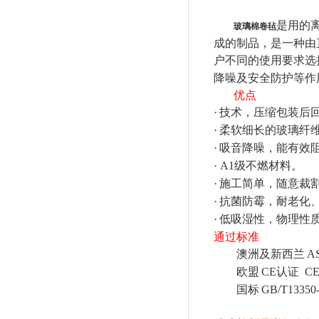
是用的
玻璃棉卷毡
成的制品，是一种由
户不同的使用要求选
降噪及安全防护等作
优点
·
技术，压缩包装后
·
柔软细长的玻璃纤
·
吸音降噪，能有效
· A1
级不燃材料。
·
施工简单，随意裁
·
抗菌防霉，耐老化
·
低吸湿性，物理性
通过标准
澳洲及新西兰
AS
欧盟
CE
认证
C
国标
GB/T13350