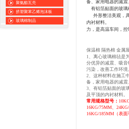
备、家用电器的减震
聚氨酯瓦壳
有铝箔贴面的玻璃
挤塑聚苯乙烯泡沫板
外形整洁美观，
玻璃棉制品
内衬材料。
力，是高温车间，控
保温棉
隔热棉
金属
1
、离心玻璃棉毡是
分优异的减震、吸音
污染，改善工作环境
2
、这种材料在施工
备，家用电器的减震
3
、有铝箔贴面的玻
及平顶的内衬材料。
常用规格型号：
10K
16KG/75MM
、
24KG
16KG/185MM
（表面