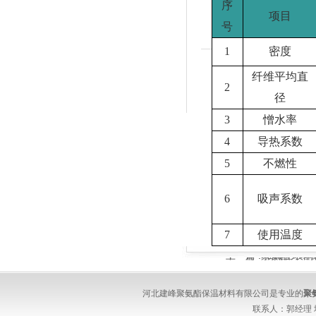
序
项目
号
1
密度
纤维平均直
2
径
3
憎水率
4
导热系数
5
不燃性
6
吸声系数
7
使用温度
上一篇 :
下一篇 :
聚氨酯外墙
抽真空玻璃
河北建峰聚氨酯保温材料有限公司是专业的
聚
联系人：郭经理