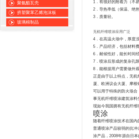
1
．有很好的附着力（不
聚氨酯瓦壳
2
．导热率低（保温、绝
挤塑聚苯乙烯泡沫板
3
．质量轻。
玻璃棉制品
无机纤维喷涂应用广泛
4
．在高温火场中，厚度
5
．产品经济，包括材料
6
．耐候性好，能长时间
7
．喷涂后形成的复杂孔
8
．能根据用户需要做外
正是由于以上特点，无机
厦、欧洲议会大厦、摩根
可以用于特殊的防火场合
事无机纤维喷涂建筑涂料
现如今我国拥有无机纤维
喷涂
随着纤维喷涂技术在国内
普通喷涂产品较弱的抗冲
涂产品，
2008
年源自日本