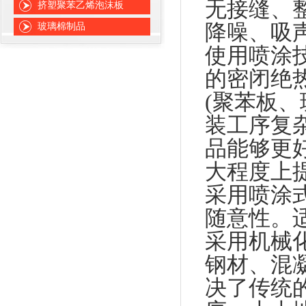
无接缝、
挤塑聚苯乙烯泡沫板
降噪、吸
玻璃棉制品
使用喷涂
的密闭绝
(
聚苯板、
装工序复
品能够更
大程度上
采用喷涂
随意性。
采用机械
钢材、混
决了传统