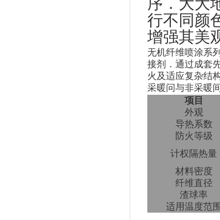
序．大大
行不同颜
增强其美
无机纤维喷涂系
接剂．通过成套
火及适应复杂结
采暖问与非采暖
项目
外观
导热系数
防火等级
计权隔热量
材料密度
纤维直径
渣球率
适用温度范