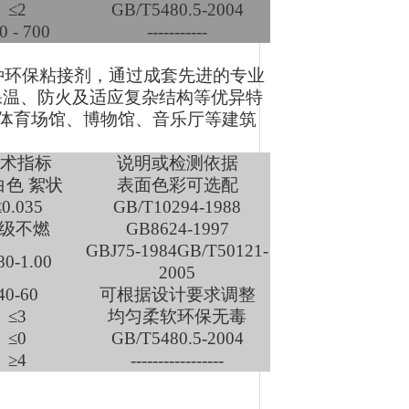
≤2
GB/T5480.5-2004
0 - 700
-----------
种环保粘接剂，通过成套先进的专业
保温、防火及适应复杂结构等优异特
)体育场馆、博物馆、音乐厅等建筑
术指标
说明或检测依据
白色 絮状
表面色彩可选配
≤0.035
GB/T10294-1988
级不燃
GB8624-1997
GBJ75-1984GB/T50121-
80-1.00
2005
40-60
可根据设计要求调整
≤3
均匀柔软环保无毒
≤0
GB/T5480.5-2004
≥4
-----------------