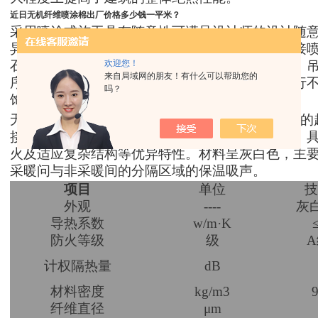
近日无机纤维喷涂棉出厂价格多少钱一平米？
采用喷涂式施工具有随意性可满足设计师的设计随
异型结构表面．采用机械化施工．效率高、可直接
欢迎您！
石膏板、玻璃等材料表面上．解决了传统的支撑、
来自局域网的朋友！有什么可以帮助您的
序．大大地缩短了工期。无机纤维喷涂表面可进行
吗？
饰材料复合使用
增强其美观性和装饰效果。
无机纤维喷涂系列是经特殊加工的直径小于5微米的
接剂．通过成套先进的专业喷涂设备喷涂而成的．
火及适应复杂结构等优异特性。材料呈灰白色，主
采暖问与非采暖间的分隔区域的保温吸声。
项目
单位
技
外观
----
灰
导热系数
w/m·K
防火等级
级
A
计权隔热量
dB
材料密度
kg/m3
纤维直径
μm