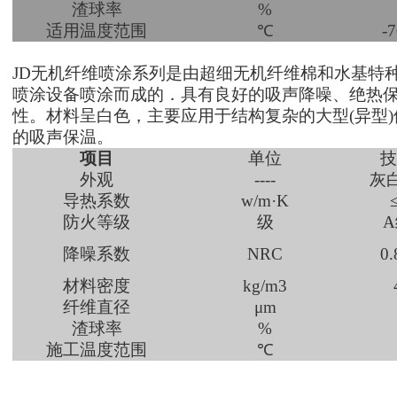
渣球率
%
适用温度范围
℃
-7
JD
无机纤维喷涂系列是由超细无机纤维棉和水基特
喷涂设备喷涂而成的．具有良好的吸声降噪、绝热
性。材料呈白色，主要应用于结构复杂的大型(异型
的吸声保温。
项目
单位
技
外观
----
灰
导热系数
w/m·K
防火等级
级
A
降噪系数
NRC
0.
材料密度
kg/m3
纤维直径
μm
渣球率
%
施工温度范围
℃