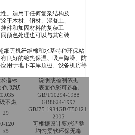
意性。适用于任何复杂结构及
喷涂于木材、钢材、混凝土、
吊挂件和加固材料的复杂工
不同颜色处理也可以与其它装
超细无机纤维棉和水基特种环保粘
具有良好的绝热保温、吸声降噪、防
要应用于地下车库顶棚、设备机房等
术指标
说明或检测依据
白色 絮状
表面色彩可选配
≤0.035
GB/T10294-1988
级不燃
GB8624-1997
GBJ75-1984GB/T50121-
29
2005
90-120
可根据设计要求调整
≤5
均匀柔软环保无毒