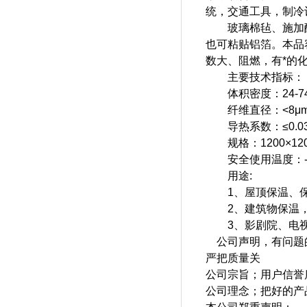
统，交通工具，制冷
玻璃棉毡、施加酚醛
也可粘贴铝箔。本品
数大、阻燃，有*的
主要技术指标：
体积密度：24-74k
纤维直径：<8μ
导热系数：≤0.039-
规格：1200×1200
安全使用温度：-120
用途:
1、屋顶保温、保
2、建筑物保温，
3、影剧院、电视
公司声明，有问题
严把质量关
公司宗旨；用户信誉
公司理念；把好的产