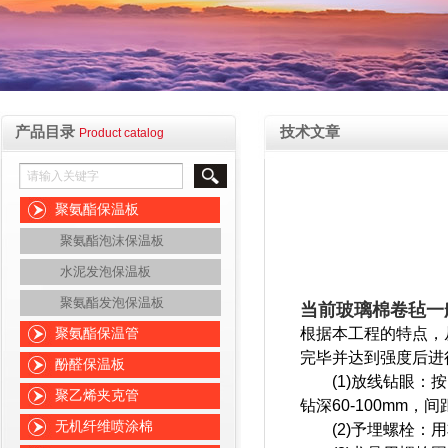
产品目录
技术文章
Product catalog
聚氨酯保温板
聚氨酯泡沫保温板
水泥发泡保温板
聚氨酯发泡保温板
当前玻璃棉卷毡一
根据本工程的特点，
聚氨酯保温管
完毕并达到强度后进
酚醛保温板
(1)放线钻眼：按
聚乙烯夹克管
钻深60-100mm，间
无机纤维喷涂棉
(2)予埋螺栓：用