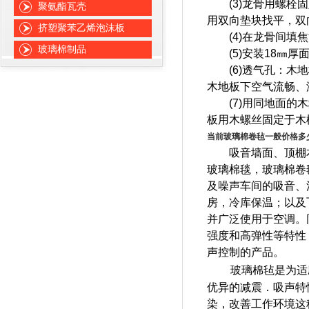
(3)龙骨用螺栓固定
聚氨酯瓦壳
用双向垫块找平，双
挤塑聚苯乙烯泡沫板
(4)在龙骨间填焦
玻璃棉制品
(5)安装18
㎜
厚
(6)透气孔：木地
木地板下空气流畅、
(7)用同地面的木
板用木螺丝固定于木
当前玻璃棉卷毡一般价格多
吸音墙面、顶棚本
玻璃棉毯，玻璃棉卷
及噪声车间的吸音、
房，冷库保温；以及
并广泛使用于空调。
强度和高弹性等特性
声控制的产品。
玻璃棉毡是为适
优异的减震．吸声特
染，改善工作环境这